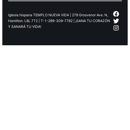
Face
Iglesia hispana TEMPLO NUEVA VIDA | 279 Grosvenor Ave. N,
Twitt
Hamilton. L8L 7T2 | T: 1-289-309-7782 | ¡SANA TU CORAZÓN
Inst
Y SANARÁ TU VIDA!