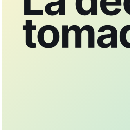
La de
toma