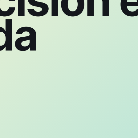
cisión 
da