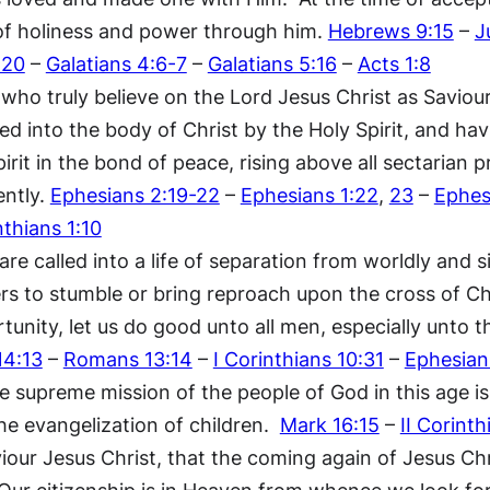
fe of holiness and power through him.
Hebrews 9:15
–
J
:20
–
Galatians 4:6-7
–
Galatians 5:16
–
Acts 1:8
ho truly believe on the Lord Jesus Christ as Saviour.
ized into the body of Christ by the Holy Spirit, and
pirit in the bond of peace, rising above all sectarian
ently.
Ephesians 2:19-22
–
Ephesians 1:22
,
23
–
Ephes
nthians 1:10
 are called into a life of separation from worldly and
s to stumble or bring reproach upon the cross of Chr
nity, let us do good unto all men, especially unto t
4:13
–
Romans 13:14
–
I Corinthians 10:31
–
Ephesian
he supreme mission of the people of God in this age i
he evangelization of children.
Mark 16:15
–
II Corinth
iour Jesus Christ, that the coming again of Jesus Chr