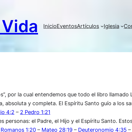
 Vida
Inicio
Eventos
Artículos
Iglesia
Co
Credo
s”, por la cual entendemos que todo el libro llamado LA
 absoluta y completa. El Espíritu Santo guío a los s
io 4:2
–
2 Pedro 1:21
s personas: el Padre, el Hijo y el Espíritu Santo. Est
.
Romanos 1:20
–
Mateo 28:19
–
Deuteronomio 4:35