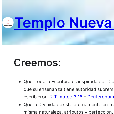
Skip
to
Templo Nueva
content
Creemos:
Que “toda la Escritura es inspirada por Dio
que su enseñanza tiene autoridad suprema,
escribieron.
2 Timoteo 3:16
–
Deuteronom
Que la Divinidad existe eternamente en tre
misma naturaleza, atributos y perfección