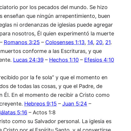
iciatorio por los pecados del mundo. Se hizo
les enseñan que ningún arrepentimiento, buen
reglas ni ordenanzas de iglesias puede agregar
o para nosotros, Él quien experimentó la muerte
–
Romanos 3:25
–
Colosenses 1:13
,
14
,
20
,
21
.
s muertos conforme a las Escrituras, y que
yente.
Lucas 24:39
–
Hechos 1:10
–
Efesios 4:10
recibido por la fe sola” y que el momento en
os de todas las cosas, y que el Padre, de
Él. En el momento de recibir a Cristo como
 creyente.
Hebreos 9:15
–
Juan 5:24
–
álatas 5:16
– Actos 1:8
isto como su Salvador personal. La iglesia es
 Cristo por el Espíritu Santo, y al convertirse