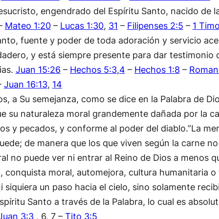
Jesucristo, engendrado del Espíritu Santo, nacido de 
–
Mateo 1:20
–
Lucas 1:30
,
31
–
Filipenses 2:5
–
1 Timo
nto, fuente y poder de toda adoración y servicio acept
rdadero, y está siempre presente para dar testimonio 
ias.
Juan 15:26
–
Hechos 5:3
,
4
–
Hechos 1:8
–
Romano
–
Juan 16:13
,
14
s, a Su semejanza, como se dice en la Palabra de Dio
ue su naturaleza moral grandemente dañada por la caí
litos y pecados, y conforme al poder del diablo.”La m
 puede; de manera que los que viven según la carne no
al no puede ver ni entrar al Reino de Dios a menos q
 conquista moral, automejora, cultura humanitaria o f
 siquiera un paso hacia el cielo, sino solamente rec
spíritu Santo a través de la Palabra, lo cual es absol
Juan 3:3
, 6, 7 –
Tito 3:5