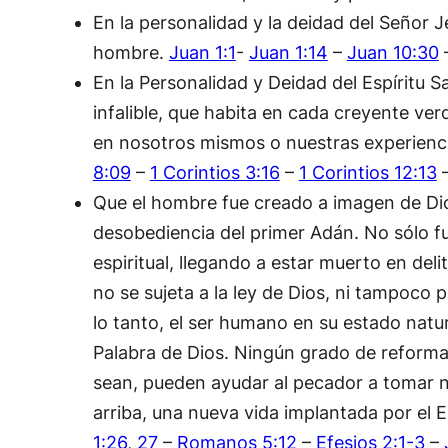
En la personalidad y la deidad del Señor 
hombre.
Juan 1:1
-
Juan 1:14
–
Juan 10:30
En la Personalidad y Deidad del Espíritu Sa
infalible, que habita en cada creyente ve
en nosotros mismos o nuestras experienc
8:09
–
1 Corintios 3:16
–
1 Corintios 12:13
Que el hombre fue creado a imagen de Dio
desobediencia del primer Adán. No sólo f
espiritual, llegando a estar muerto en de
no se sujeta a la ley de Dios, ni tampoco
lo tanto, el ser humano en su estado natur
Palabra de Dios. Ningún grado de reforma,
sean, pueden ayudar al pecador a tomar ni
arriba, una nueva vida implantada por el E
1:26
,
27
–
Romanos 5:12
–
Efesios 2:1-3
–