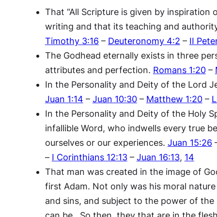
That “All Scripture is given by inspiration
writing and that its teaching and authorit
Timothy 3:16
–
Deuteronomy 4:2
–
II Pete
The Godhead eternally exists in three per
attributes and perfection.
Romans 1:20
–
In the Personality and Deity of the Lord J
Juan 1:14
–
Juan 10:30
–
Matthew 1:20
–
L
In the Personality and Deity of the Holy Sp
infallible Word, who indwells every true be
ourselves or our experiences.
Juan 15:26
–
I Corinthians 12:13
–
Juan 16:13
,
14
That man was created in the image of God, 
first Adam. Not only was his moral nature gr
and sins, and subject to the power of the d
can be. So then, they that are in the fles