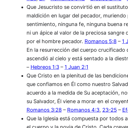
Que Jesucristo se convirtió en el sustitut
maldición en lugar del pecador, muriendo 
sentimiento, ninguna fe, ninguna buena re
ni un ápice al valor de la preciosa sangre
por el hombre pecador.
Romanos 5:8
–
1 
En la resurrección del cuerpo crucificado
ascendió al cielo y está sentado a la die
–
Hebreos 1:3
–
1 Juan 2:1
Que Cristo en la plenitud de las bendicio
que confiamos en Él como nuestro Salvado
acuerdo a la medida de Su aceptación, n
su Salvador, Él viene a morar en el creyen
Romanos 3:28
–
Romanos 4:3
,
23-25
–
Ef
Que la Iglesia está compuesta por todos a
el cuerpo y la novia de Cristo. Cada creyen