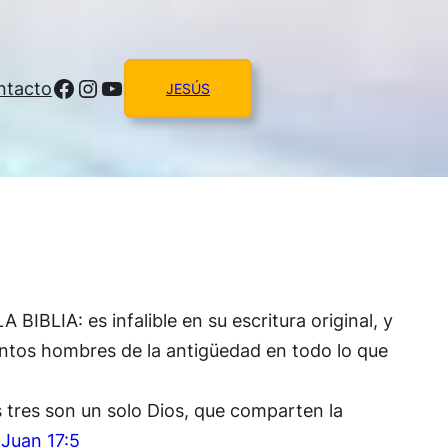
Facebook
Instagram
YouTube
ntacto
JESÚS
 BIBLIA: es infalible en su escritura original, y
antos hombres de la antigüedad en todo lo que
os tres son un solo Dios, que comparten la
–
Juan 17:5