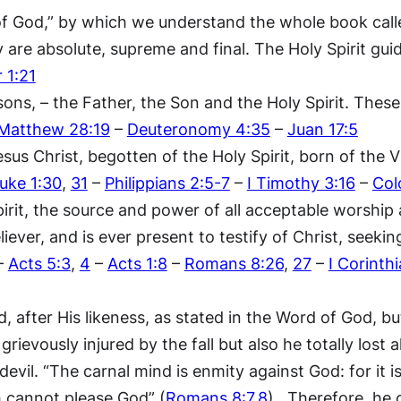
 of God,” by which we understand the whole book called
y are absolute, supreme and final. The Holy Spirit gui
r 1:21
sons, – the Father, the Son and the Holy Spirit. Thes
Matthew 28:19
–
Deuteronomy 4:35
–
Juan 17:5
esus Christ, begotten of the Holy Spirit, born of the 
uke 1:30
,
31
–
Philippians 2:5-7
–
I Timothy 3:16
–
Col
irit, the source and power of all acceptable worship an
liever, and is ever present to testify of Christ, seek
–
Acts 5:3
,
4
–
Acts 1:8
–
Romans 8:26
,
27
–
I Corinth
after His likeness, as stated in the Word of God, but
ievously injured by the fall but also he totally lost a
evil. “The carnal mind is enmity against God: for it i
h cannot please God” (
Romans 8:7
,
8
). Therefore, he 