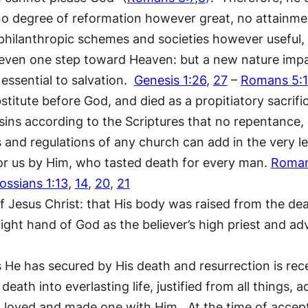
 no degree of reformation however great, no attainme
philanthropic schemes and societies however useful
e even one step toward Heaven: but a new nature impa
 essential to salvation.
Genesis 1:26
,
27
–
Romans 5:
titute before God, and died as a propitiatory sacrifi
 sins according to the Scriptures that no repentance, 
s and regulations of any church can add in the very le
for us by Him, who tasted death for every man.
Roman
ossians 1:13
,
14
,
20
,
21
of Jesus Christ: that His body was raised from the de
ight hand of God as the believer’s high priest and a
ngs He has secured by His death and resurrection is r
death into everlasting life, justified from all things
s loved and made one with Him. At the time of accept