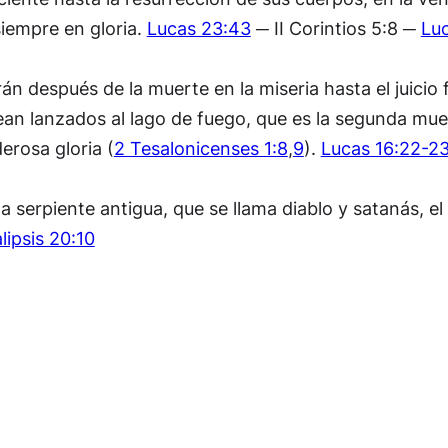
siempre en gloria.
Lucas 23:43
─ II Corintios 5:8 ─
Lu
n después de la muerte en la miseria hasta el juicio 
sean lanzados al lago de fuego, que es la segunda muer
erosa gloria (
2 Tesalonicenses 1:8
,
9
).
Lucas 16:22-2
la serpiente antigua, que se llama diablo y satanás, e
lipsis 20:10