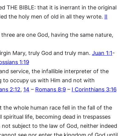
 THE BIBLE: that it is inerrant in the original
ded the holy men of old in all they wrote.
II
e three are one God, having the same nature,
Virgin Mary, truly God and truly man.
Juan 1:1
-
ossians 1:19
d service, the infallible interpreter of the
ing to occupy us with Him and not with
ians 2:12
,
14
–
Romans 8:9
–
I Corinthians 3:16
 the whole human race fell in the fall of the
ll spiritual life, becoming dead in trespasses
s not subject to the law of God, neither indeed
cannot see nor enter the kingdom of God until