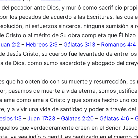
o del pecador ante Dios, y murió como sacrificio prop
por los pecados de acuerdo a las Escrituras, las cua
solución, ni esfuerzos sinceros, ninguna sumisión a 
 de Cristo o al mérito de Su obra completa que Él hiz
Juan 2:2
–
Hebreos 2:9
–
Gálatas 3:13
–
Romanos 4:4
 de Jesús Cristo, su cuerpo fue levantado de entre lo
stra de Dios, como sumo sacerdote y abogado del cre
nes que ha obtenido con su muerte y resurrección, es 
r, pasamos de muerte a vida eterna, somos justificad
os ama como ama a Cristo y que somos hecho uno con 
te, y a vivir una vida de santidad y poder a través del
esios 1:3
–
Juan 17:23
–
Gálatas 2:20
–
Gálatas 4:6
–
G
quellos que verdaderamente creen en el Señor Jesucr
te, ya sea judío o gentil, es bautizado en el cuerpo de