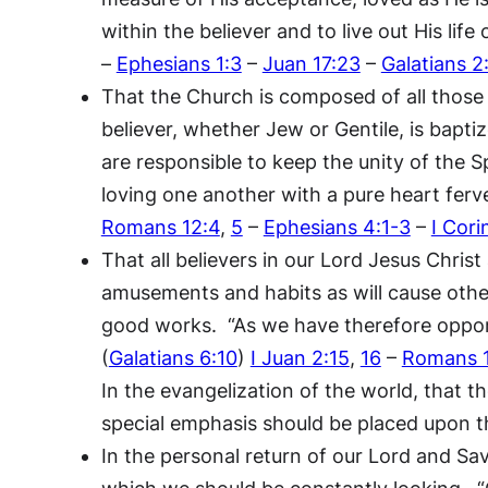
within the believer and to live out His li
–
Ephesians 1:3
–
Juan 17:23
–
Galatians 2
That the Church is composed of all those w
believer, whether Jew or Gentile, is bapt
are responsible to keep the unity of the S
loving one another with a pure heart ferv
Romans 12:4
,
5
–
Ephesians 4:1-3
–
I Cori
That all believers in our Lord Jesus Christ
amusements and habits as will cause other
good works. “As we have therefore opportu
(
Galatians 6:10
)
I Juan 2:15
,
16
–
Romans 1
In the evangelization of the world, that t
special emphasis should be placed upon t
In the personal return of our Lord and Sav