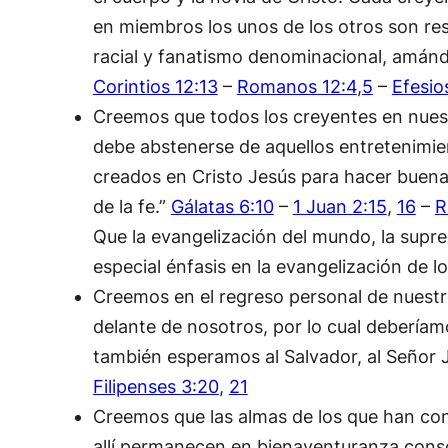
en miembros los unos de los otros son res
racial y fanatismo denominacional, amán
Corintios 12:13
–
Romanos 12:4
,
5
–
Efesio
Creemos que todos los creyentes en nuest
debe abstenerse de aquellos entretenimien
creados en Cristo Jesús para hacer buena
de la fe.”
Gálatas 6:10
–
1 Juan 2:15
,
16
–
R
Que la evangelización del mundo, la supre
especial énfasis en la evangelización de l
Creemos en el regreso personal de nuestro
delante de nosotros, por lo cual deberíam
también esperamos al Salvador, al Señor J
Filipenses 3:20
,
21
Creemos que las almas de los que han con
allí permanecen en bienaventuranza consci