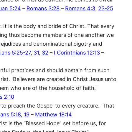
uan 5:24
–
Romans 3:28
–
Romans 4:3
,
23-25
 It is the body and bride of Christ. That every
 having thus become members of one another we
 prejudices and denominational bigotry and
ians 5:25-27
,
31
,
32
–
I Corinthians 12:13
–
 sinful practices and should abstain from such
ist. Believers are created in Christ Jesus unto
hem who are of the household of faith.”
s 2:10
s to preach the Gospel to every creature. That
ians 5:18
,
19
–
Matthew 18:14
ist is the “Blessed Hope” set before us, for