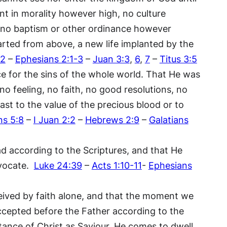
nt in morality however high, no culture
, no baptism or other ordinance however
rted from above, a new life implanted by the
12
–
Ephesians 2:1-3
–
Juan 3:3
,
6
,
7
–
Titus 3:5
ce for the sins of the whole world. That He was
no feeling, no faith, no good resolutions, no
ast to the value of the precious blood or to
s 5:8
–
I Juan 2:2
–
Hebrews 2:9
–
Galatians
ad according to the Scriptures, and that He
dvocate.
Luke 24:39
–
Acts 1:10-11
-
Ephesians
eceived by faith alone, and that the moment we
, accepted before the Father according to the
ance of Christ as Saviour, He comes to dwell