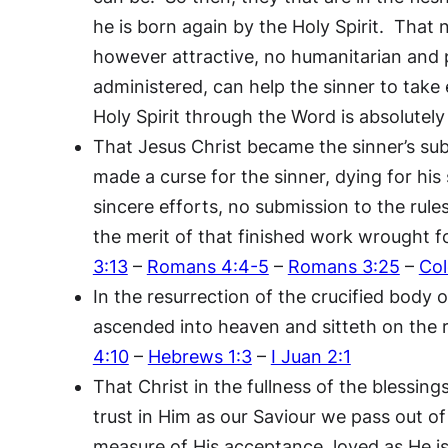
he is born again by the Holy Spirit. That
however attractive, no humanitarian and 
administered, can help the sinner to tak
Holy Spirit through the Word is absolutely
That Jesus Christ became the sinner’s subs
made a curse for the sinner, dying for his
sincere efforts, no submission to the rule
the merit of that finished work wrought 
3:13
–
Romans 4:4-5
–
Romans 3:25
–
Col
In the resurrection of the crucified body 
ascended into heaven and sitteth on the r
4:10
–
Hebrews 1:3
–
I Juan 2:1
That Christ in the fullness of the blessi
trust in Him as our Saviour we pass out of 
measure of His acceptance, loved as He i