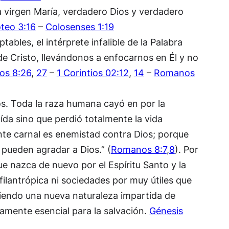
la virgen María, verdadero Dios y verdadero
teo 3:16
–
Colosenses 1:19
ables, el intérprete infalible de la Palabra
de Cristo, llevándonos a enfocarnos en Él y no
s 8:26
,
27
–
1 Corintios 02:12
,
14
–
Romanos
s. Toda la raza humana cayó en por la
da sino que perdió totalmente la vida
ente carnal es enemistad contra Dios; porque
 pueden agradar a Dios.” (
Romanos 8:7
,
8
). Por
ue nazca de nuevo por el Espíritu Santo y la
ilantrópica ni sociedades por muy útiles que
ibiendo una nueva naturaleza impartida de
utamente esencial para la salvación.
Génesis