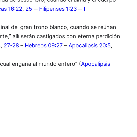
cas 16:22
,
25
─
Filipenses 1:23
─
I
final del gran trono blanco, cuando se reúnan
te,” allí serán castigados con eterna perdición
3
,
27-28
–
Hebreos 09:27
–
Apocalipsis 20:5
,
l cual engaña al mundo entero” (
Apocalipsis