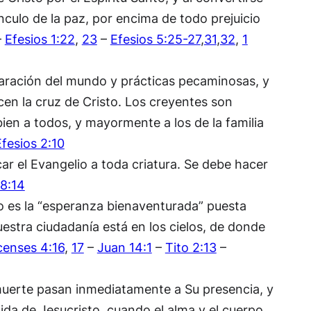
nculo de la paz, por encima de todo prejuicio
–
Efesios 1:22
,
23
–
Efesios 5:25-27
,
31
,
32
,
1
aración del mundo y prácticas pecaminosas, y
en la cruz de Cristo. Los creyentes son
en a todos, y mayormente a los de la familia
Efesios 2:10
ar el Evangelio a toda criatura. Se debe hacer
8:14
to es la “esperanza bienaventurada” puesta
estra ciudadanía está en los cielos, de donde
censes 4:16
,
17
–
Juan 14:1
–
Tito 2:13
–
 muerte pasan inmediatamente a Su presencia, y
ida de Jesucristo, cuando el alma y el cuerpo