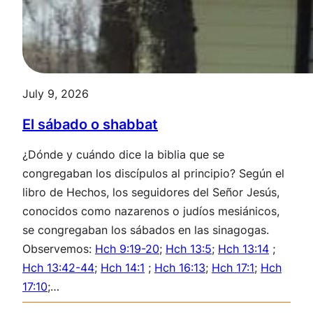
July 9, 2026
El sábado o shabbat
¿Dónde y cuándo dice la biblia que se
congregaban los discípulos al principio? Según el
libro de Hechos, los seguidores del Señor Jesús,
conocidos como nazarenos o judíos mesiánicos,
se congregaban los sábados en las sinagogas.
Observemos:
Hch 9:19-20
;
Hch 13:5
;
Hch 13:14
;
Hch 13:42-44
;
Hch 14:1
;
Hch 16:13
;
Hch 17:1
;
Hch
17:10
;…