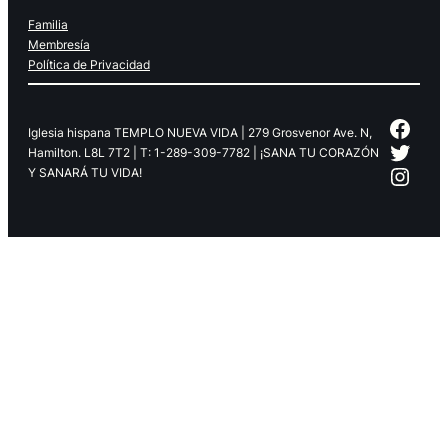
Familia
Membresía
Política de Privacidad
Face
Iglesia hispana TEMPLO NUEVA VIDA | 279 Grosvenor Ave. N,
Twitt
Hamilton. L8L 7T2 | T: 1-289-309-7782 | ¡SANA TU CORAZÓN
Inst
Y SANARÁ TU VIDA!